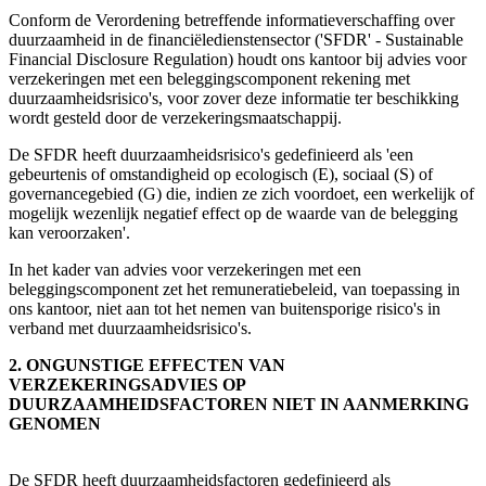
Conform de Verordening betreffende informatieverschaffing over
duurzaamheid in de financiëledienstensector ('SFDR' - Sustainable
Financial Disclosure Regulation) houdt ons kantoor bij advies voor
verzekeringen met een beleggingscomponent rekening met
duurzaamheidsrisico's, voor zover deze informatie ter beschikking
wordt gesteld door de verzekeringsmaatschappij.
De SFDR heeft duurzaamheidsrisico's gedefinieerd als 'een
gebeurtenis of omstandigheid op ecologisch (E), sociaal (S) of
governancegebied (G) die, indien ze zich voordoet, een werkelijk of
mogelijk wezenlijk negatief effect op de waarde van de belegging
kan veroorzaken'.
In het kader van advies voor verzekeringen met een
beleggingscomponent zet het remuneratiebeleid, van toepassing in
ons kantoor, niet aan tot het nemen van buitensporige risico's in
verband met duurzaamheidsrisico's.
2. ONGUNSTIGE EFFECTEN VAN
VERZEKERINGSADVIES OP
DUURZAAMHEIDSFACTOREN NIET IN AANMERKING
GENOMEN
De SFDR heeft duurzaamheidsfactoren gedefinieerd als