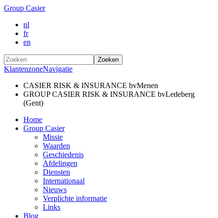
Group Casier
nl
fr
en
Zoeken
Klantenzone
Navigatie
CASIER RISK & INSURANCE bv
Menen
GROUP CASIER RISK & INSURANCE bv
Ledeberg
(Gent)
Home
Group Casier
Missie
Waarden
Geschiedenis
Afdelingen
Diensten
Internationaal
Nieuws
Verplichte informatie
Links
Blog